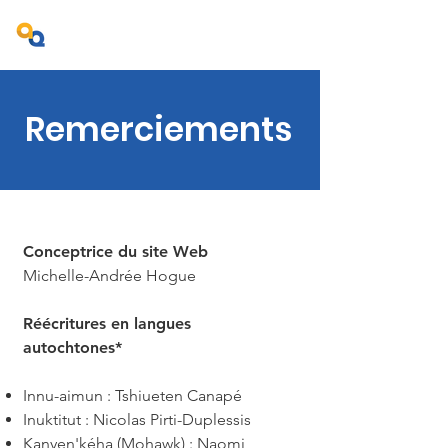
Projet Ambition Québec
Remerciements
Conceptrice du site Web
Michelle-Andrée Hogue
Réécritures en langues
autochtones*
Innu-aimun : Tshiueten Canapé
Inuktitut : Nicolas Pirti-Duplessis
Kanyen'kéha (Mohawk) : Naomi