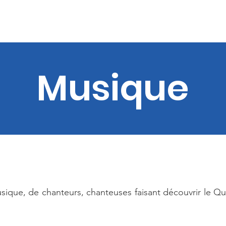
ébec
Nos idées
Notre présence
P
Musique
que, de chanteurs, chanteuses faisant découvrir le Qué